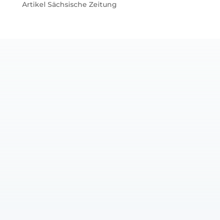
Artikel Sächsische Zeitung
Für unseren Newsletter
anmelden
Erhalte exklusive Einblicke und
spannende Neuigkeiten direkt aus
der Fetischklinik Berlin in dein
Postfach.
E-Mail-Adresse