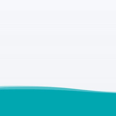
Indem du dich anmeldest, erklärst du dich mit
unserer
Datenschutzrichtlinie
einverstanden. Deine
Einwilligung zur Newsletter-Anmeldung kannst du
jederzeit durch den Abmelde-Link am Ende jedes
Newsletters oder per Nachricht an info@fetisch-
klinik-berlin.com widerrufen.
Weitere Informationen zum Newsletter