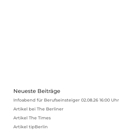
Zum Profil
←
Willkommen Dr. Ava Eden
Dr. Lana in der taz
→
Neueste Beiträge
Infoabend für Berufseinsteiger 02.08.26 16:00 Uhr
Artikel bei The Berliner
Artikel The Times
Artikel tipBerlin